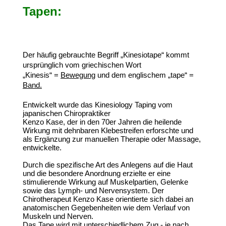
Tapen:
Der häufig gebrauchte Begriff „Kinesiotape“ kommt
ursprünglich vom griechischen Wort
„Kinesis“ =
Bewegung
und dem englischem „tape“ =
Band.
Entwickelt wurde das Kinesiology Taping
vom
japanischen Chiropraktiker
Kenzo Kase, der in den 70er Jahren die heilende
Wirkung mit dehnbaren Klebestreifen erforschte und
als Ergänzung zur manuellen Therapie oder Massage,
entwickelte.
Durch die spezifische Art des Anlegens auf die Haut
und die besondere Anordnung erzielte er eine
stimulierende Wirkung auf Muskelpartien, Gelenke
sowie das Lymph- und Nervensystem. Der
Chirotherapeut Kenzo Kase orientierte sich dabei an
anatomischen Gegebenheiten wie dem Verlauf von
Muskeln und Nerven.
Das
Tape
wird mit unterschiedlichem Zug - je nach