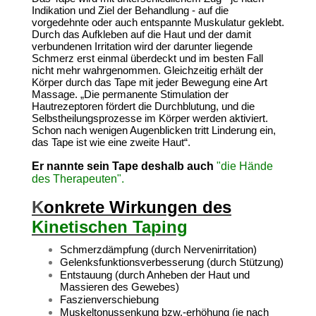
Indikation und Ziel der Behandlung - auf die
vorgedehnte oder auch entspannte Muskulatur geklebt.
Durch das Aufkleben auf die Haut und der damit
verbundenen Irritation wird der darunter liegende
Schmerz erst einmal überdeckt und im besten Fall
nicht mehr wahrgenommen. Gleichzeitig erhält der
Körper durch das Tape mit jeder Bewegung eine Art
Massage. „Die permanente Stimulation der
Hautrezeptoren fördert die Durchblutung, und die
Selbstheilungsprozesse im Körper werden aktiviert.
Schon nach wenigen Augenblicken tritt Linderung ein,
das Tape ist wie eine zweite Haut“.
Er nannte sein Tape deshalb auch
"die Hände
des Therapeuten".
K
onkrete Wirkungen des
Kinetischen Taping
Schmerzdämpfung (durch Nervenirritation)
Gelenksfunktionsverbesserung (durch Stützung)
Entstauung (durch Anheben der Haut und
Massieren des Gewebes)
Faszienverschiebung
Muskeltonussenkung bzw.-erhöhung (je nach