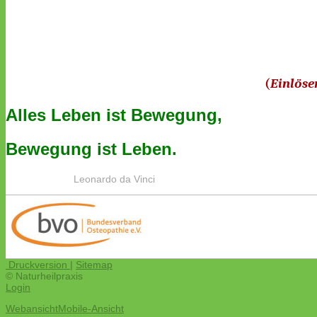
(
Einlöse
Alles Leben ist Bewegung,
Bewegung ist Leben.
Leonardo da Vinci
Druckversion
|
Sitemap
© Naturheilpraxis
Login
Webansicht
Mobile-Ansicht