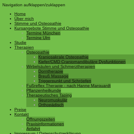
Navigation aufklappen/zuklappen
Home
Über mich
Stimme und Osteopathie
Kursangebote Stimme und Osteopathie
Termine München
Termine Ulm
Studie
Therapien
Osteopathie
Kraniosakrale Osteopathie
Kiefer/CMD Craniomandibuläre Dysfunktionen
Wirbelsäulen und Schmerztherapien
Dorntherapie
Breuß Massage
Triggerpunkt und Schröpfen
Fußreflex Therapie - nach Hanne Marquardt
Pflanzenheilkunde
Therapeutisches Taping
Neuromuskulär
Orthopädisch
Preise
Kontakt
Öffnungszeiten
Praxisinformationen
Anfahrt
Impressum / Datenschutzerklärung