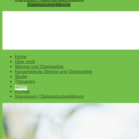
Datenschutzerklärung
Home
Über mich
Stimme und Osteopathie
Kursangebote Stimme und Osteopathie
Studie
Therapien
Preise
Kontakt
Impressum / Datenschutzerklärung