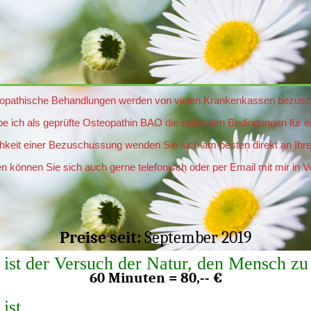
opathische Behandlungen werden von vielen Krankenkassen bezusc
be ich als geprüfte Osteopathin BAO die optimalen Bedingungen für
hkeit einer Bezuschussung wenden Sie sich am besten direkt an Ih
n können Sie sich auch gerne telefonisch oder per Email mit mir in 
Preise seit:
September 2019
 ist der Versuch der Natur, den Mensch zu
60 Minuten = 80,-- €
 ist