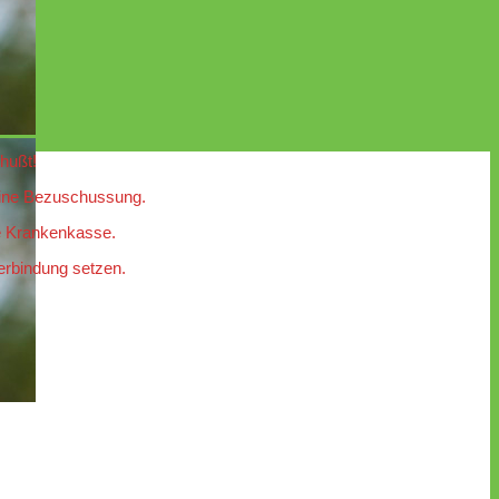
hußt!
 eine Bezuschussung.
re Krankenkasse.
Verbindung setzen.